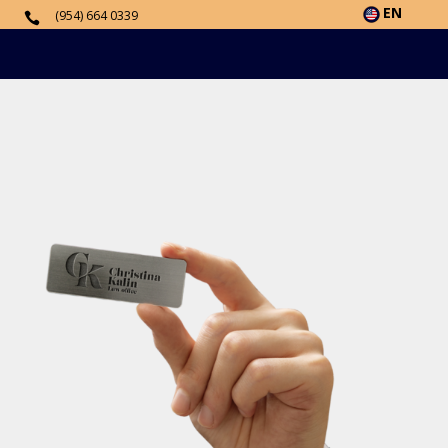
EN
(954) 664 0339
