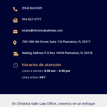
(954) 664 0339

954-827-5777

intake@christinakalinlaw.com

7301 NW 4th Street Suite 110 Plantation, FL 33317

Mailing Address P.O Box 16930 Plantation, FL 33318

Horarios de atención
}
Lunes a viernes:
8:00 am – 6:00 pm
Línea activa:
24/7
En Christina Kalin Law Office, creemos en un enfoque